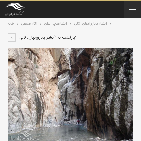
آبشار باباروزبهان، لالی
آبشارهای ایران
آثار طبیعی
خانه
بازگشت به "آبشار باباروزبهان، لالی"