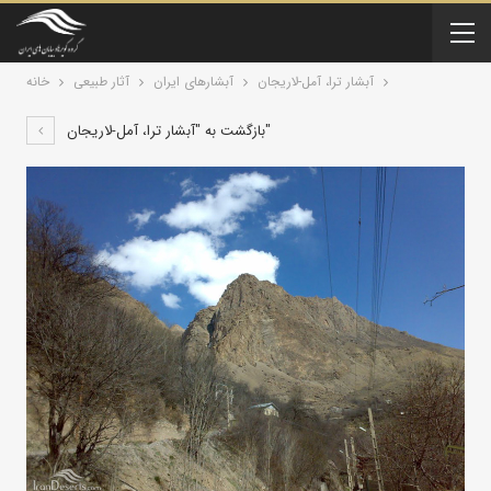
آبشار ترا، آمل-لاریجان
آبشارهای ایران
آثار طبیعی
خانه
بازگشت به "آبشار ترا، آمل-لاریجان"