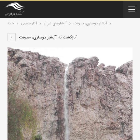
آبشار دوساری، جیرفت
آبشارهای ایران
آثار طبیعی
خانه
بازگشت به "آبشار دوساری، جیرفت"