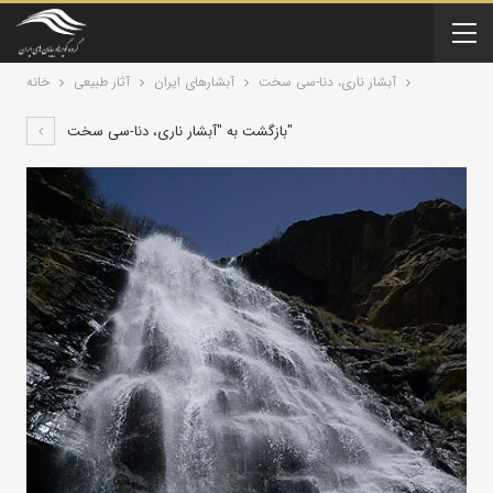
آبشار ناری، دنا-سی سخت
آبشارهای ایران
آثار طبیعی
خانه
بازگشت به "آبشار ناری، دنا-سی سخت"