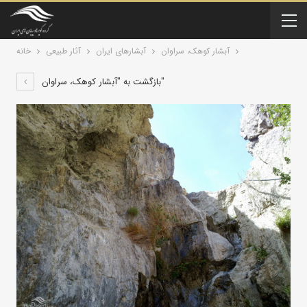
آبشار کوهک، سراوان
آبشارهای ایران
آثار طبیعی
خانه
بازگشت به "آبشار کوهک، سراوان"