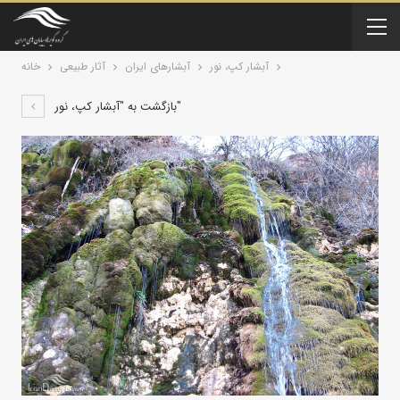
آبشار کپ، نور
آبشارهای ایران
آثار طبیعی
خانه
بازگشت به "آبشار کپ، نور"