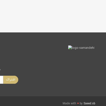
د
اشتراک
Made with
♥
by
Saeed.sb