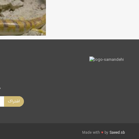
د
اشتراک
Made with
♥
by
Saeed.sb