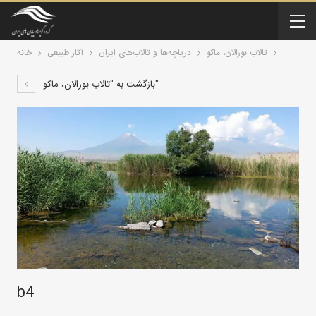
تالاب بورالان، ماکو
درياچه‌‌ها و تالاب‌های ایران
آثار طبیعی
خانه
بازگشت به "تالاب بورالان، ماکو"
b4