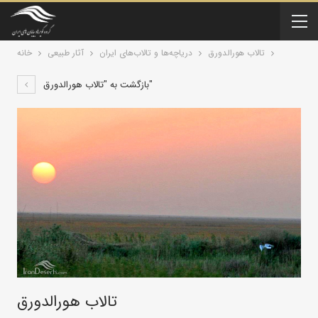
تالاب هورالدورق
درياچه‌‌ها و تالاب‌های ایران
آثار طبیعی
خانه
بازگشت به "تالاب هورالدورق"
تالاب هورالدورق