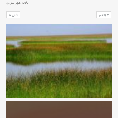
تالاب هورالدورق
بعدی
قبلی