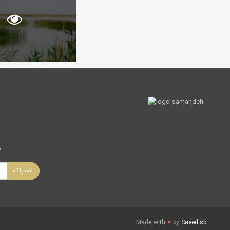
د
اشتراک
Made with
♥
by
Saeed.sb