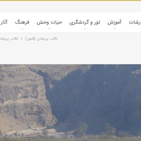
ارشات
آموزش
تور و گردشگری
حیات وحش
فرهنگ
آثار
تالاب پريشان (فامور)
تالاب پريشان