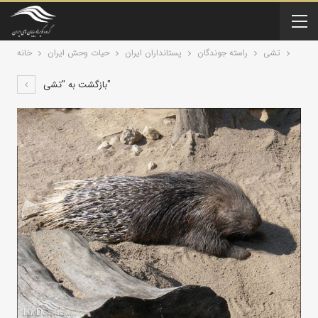
تشی
راسته جوندگان
پستانداران ايران
حیات وحش ایران
خانه
بازگشت به "تشی"