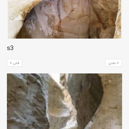
s3
بعدی
قبلی