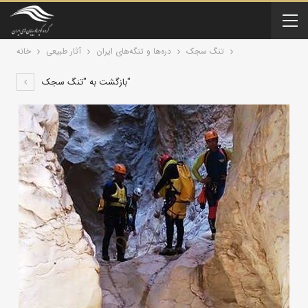
تنگ سجک
دره‌ها و تنگه‌های ایران
آثار طبیعی
خانه
بازگشت به "تنگ سجک"