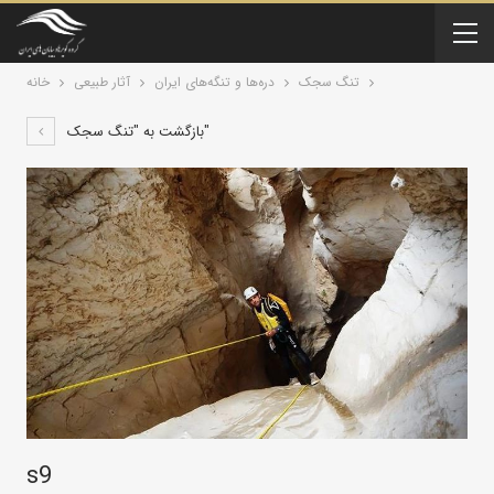
تنگ سجک
دره‌ها و تنگه‌های ایران
آثار طبیعی
خانه
بازگشت به "تنگ سجک"
s9