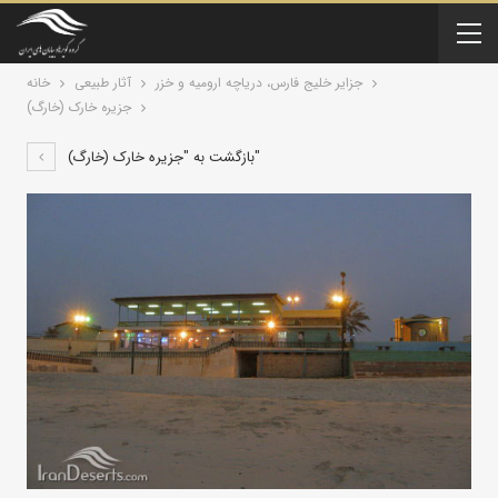
جزایر خلیج فارس، دریاچه ارومیه و خزر
آثار طبیعی
خانه
جزیره خارک (خارگ)
بازگشت به "جزیره خارک (خارگ)"