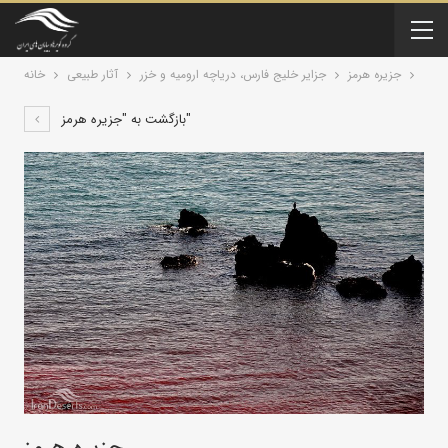
جزیره هرمز
جزایر خلیج فارس، دریاچه ارومیه و خزر
آثار طبیعی
خانه
بازگشت به "جزیره هرمز"
جزیره هرمز