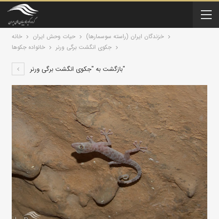
خزندگان ايران (راسته سوسمارها)
حیات وحش ایران
خانه
جکوی انگشت برگی ورنر
خانواده جکوها
بازگشت به "جکوی انگشت برگی ورنر"