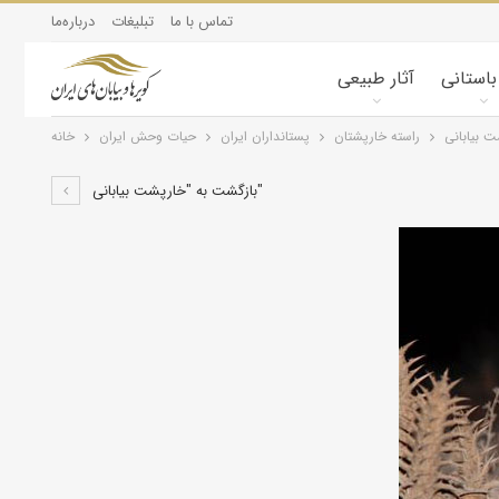
تماس با ما
تبلیغات
درباره‌ما
 باستانی
آثار طبیعی
 بیابانی
راسته خارپشتان
پستانداران ايران
حیات وحش ایران
خانه
بازگشت به "خارپشت بیابانی"