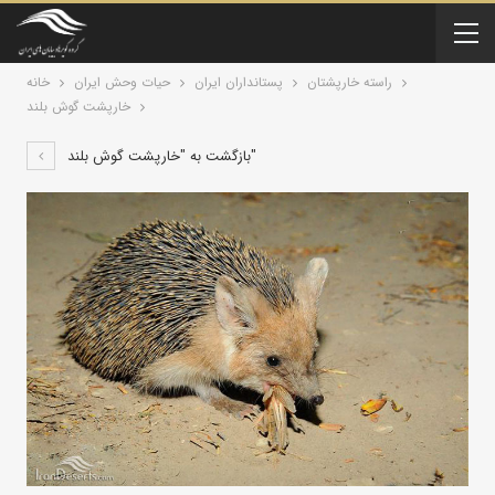
راسته خارپشتان
پستانداران ايران
حیات وحش ایران
خانه
خارپشت گوش‌ بلند
بازگشت به "خارپشت گوش‌ بلند"