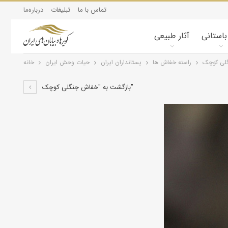
تماس با ما
تبلیغات
درباره‌ما
 باستانی
آثار طبیعی
لی کوچک
راسته خفاش ها
پستانداران ايران
حیات وحش ایران
خانه
بازگشت به "خفاش جنگلی کوچک"