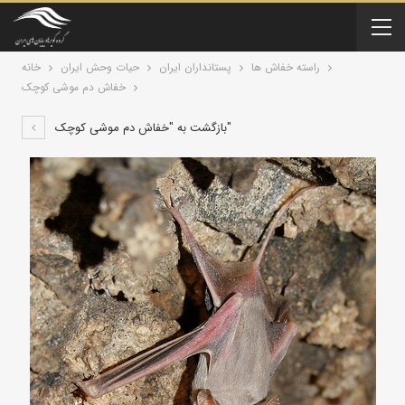
راسته خفاش ها
پستانداران ايران
حیات وحش ایران
خانه
خفاش دم‌ موشی کوچک
بازگشت به "خفاش دم‌ موشی کوچک"