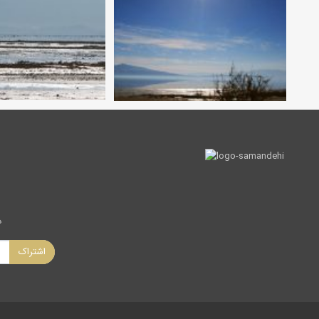
د
اشتراک