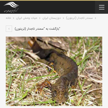
سمندر تاجدار (تریتون)
دوزیستان ایران
حیات وحش ایران
خانه
بازگشت به "سمندر تاجدار (تریتون)"