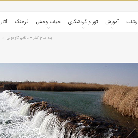
ارشات
آموزش
تور و گردشگری
حیات وحش
فرهنگ
آثار
بند شاخ کنار – باتلاق گاوخونی