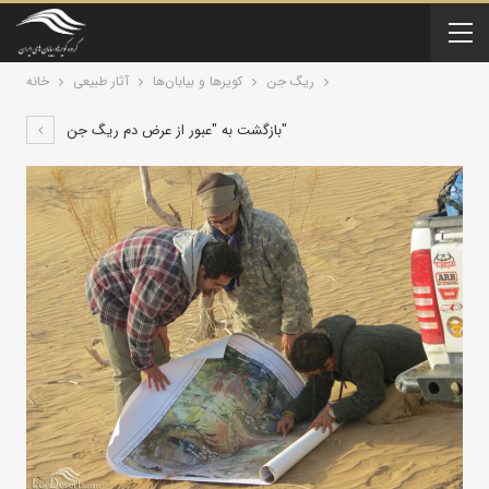
ریگ جن
کویرها و بیابان‌ها
آثار طبیعی
خانه
بازگشت به "عبور از عرض دم ریگ جن"