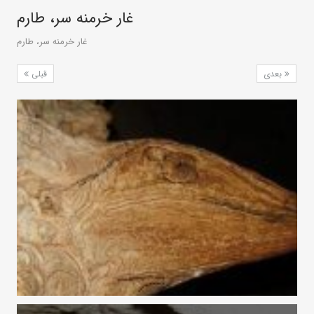
غار خرمنه سر، طارم
غار خرمنه سر، طارم
بعدی
قبلی