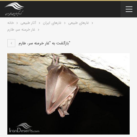
غارهای طبیعی
آثار طبیعی
خانه
غار خرمنه سر، طارم
بازگشت به "غار خرمنه سر، طارم"