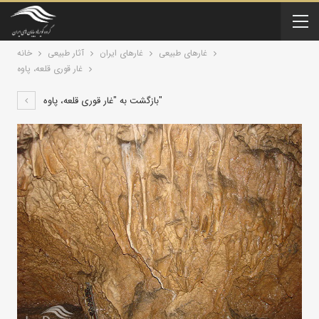
غارهای طبیعی
آثار طبیعی
خانه
غار قوری قلعه، پاوه
بازگشت به "غار قوری قلعه، پاوه"