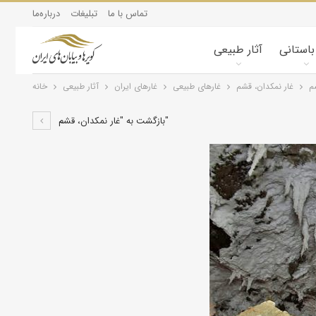
تماس با ما
تبلیغات
درباره‌ما
 باستانی
آثار طبیعی
م
غار نمکدان، قشم
غارهای طبیعی
آثار طبیعی
خانه
بازگشت به "غار نمکدان، قشم"