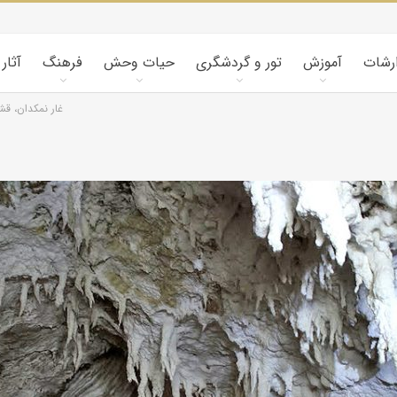
ارشات
آموزش
تور و گردشگری
حیات وحش
فرهنگ
آثار
غار نمکدان، قش