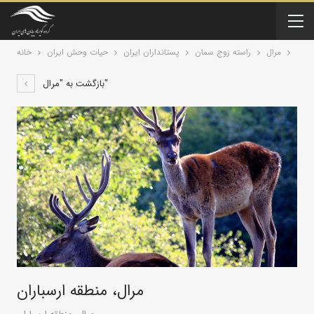
مرال
راسته زوج سمان
پستانداران ايران
حیات وحش ایران
خانه
بازگشت به "مرال"
مرال، منطقه ارسباران