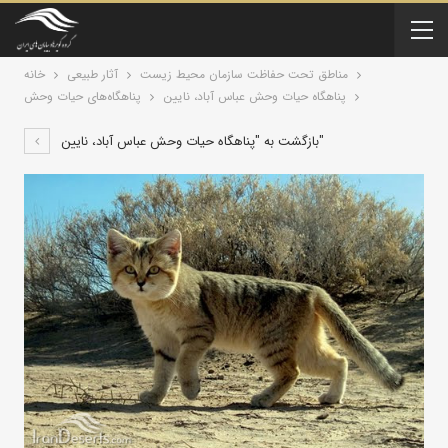
مناطق تحت حفاظت سازمان محیط زیست
آثار طبیعی
خانه
پناهگاه حیات وحش عباس آباد، نایین
پناهگاه‌های حیات وحش
بازگشت به "پناهگاه حیات وحش عباس آباد، نایین"