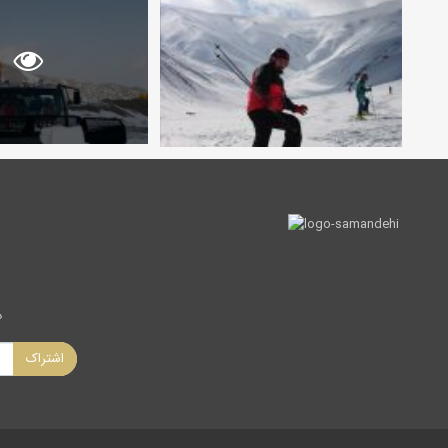
د
اشتراک