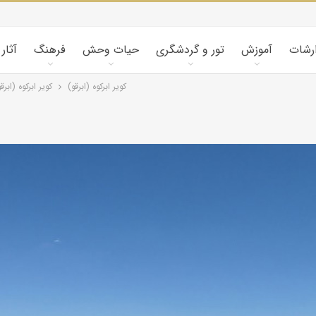
ارشات
آموزش
تور و گردشگری
حیات وحش
فرهنگ
آثار
کویر ابرکوه (ابرقو)
کویر ابرکوه (ابرق