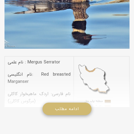
نام علمی : Mergus Serrator
نام انگلیسی: Red breasted
Marganser
نام فارسی: اردک ماهیخوار کاکلی
(مرگوس کاکلی)
ادامه مطلب