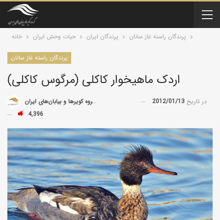
پرندگان راسته غاز سانان
پرندگان ایران
حیات وحش ایران
خانه
پرندگان راسته غاز سانان
اردک ماهیخوار کاکلی (مرگوس کاکلی)
در تاریخ
2012/01/13
توسط
گروه کویرها و بیابان‌های ایران
4,396