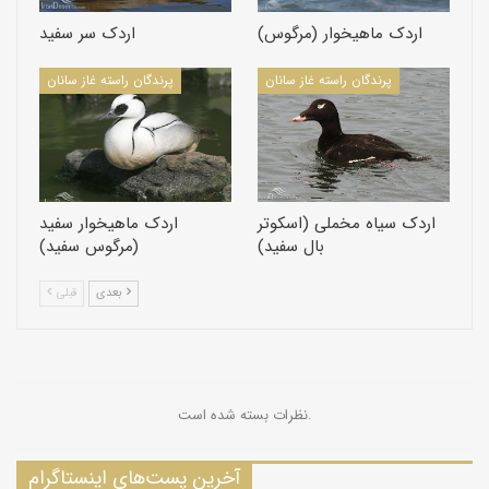
حفاظت: در سال های اخیر جمعیت این پرنده در ایران به شدت
کاهش پیدا کرده است، بنابراین به برنامه ریزی و اقدام مناسب
اردک ماهیخوار (مرگوس)
اردک سر سفید
حفاظتی نیاز دارد.
پرندگان راسته غاز سانان
پرندگان راسته غاز سانان
اردک سیاه مخملی (اسکوتر
اردک ماهیخوار سفید
بال سفید)
(مرگوس سفید)
بعدی
قبلی
نظرات بسته شده است.
آخرین پست‌های اینستاگرام