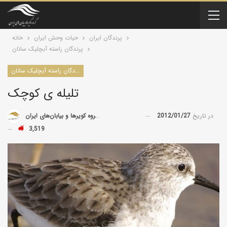
پرندگان ایران
حیات وحش ایران
خانه
پرندگان راسته آبچلیک سانان
پرندگان راسته آبچلیک سانان
تلیله ی کوچک
در تاریخ
2012/01/27
توسط
گروه کویرها و بیابان‌های ایران
3,519