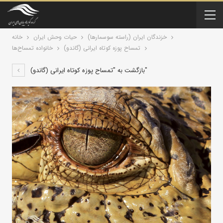
خزندگان ايران (راسته سوسمارها)
حیات وحش ایران
خانه
تمساح پوزه کوتاه ایرانی (گاندو)
خانواده تمساح‌ها
بازگشت به "تمساح پوزه کوتاه ایرانی (گاندو)"