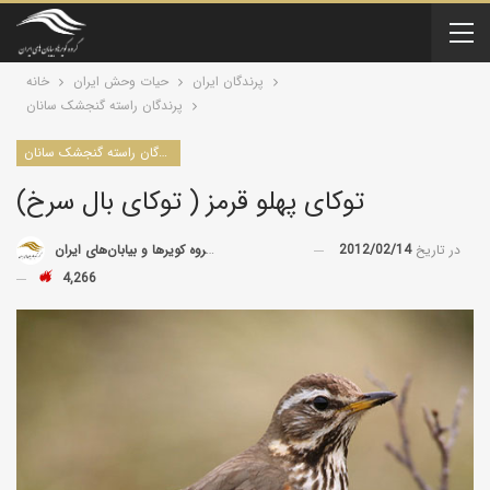
پرندگان ایران
حیات وحش ایران
خانه
پرندگان راسته گنجشک سانان
پرندگان راسته گنجشک سانان
توکای پهلو قرمز ( توکای بال سرخ)
در تاریخ
2012/02/14
توسط
گروه کویرها و بیابان‌های ایران
4,266