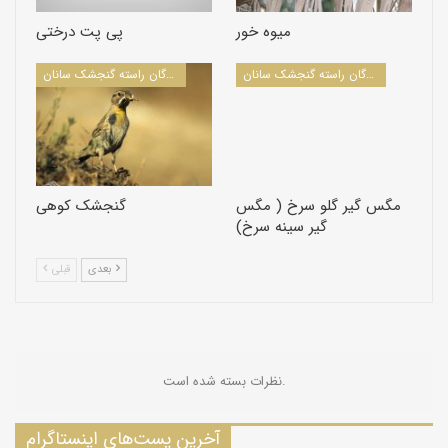
میوه خور
پی پت درختی
پرندگان راسته گنجشک سانان
پرندگان راسته گنجشک سانان
مگس گیر گلو سرخ ( مگس
گنجشک کوهی
گیر سینه سرخ)
بعدی
قبلی
نظرات بسته شده است.
آخرین پست‌های اینستاگرام