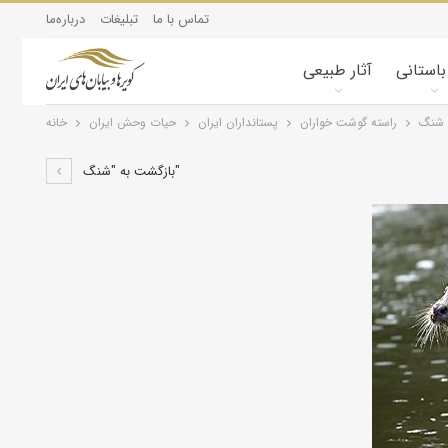
تماس با ما
تبلیغات
درباره‌ما
 باستانی
آثار طبیعی
شنگ
راسته گوشت خواران
پستانداران ايران
حیات وحش ایران
خانه
بازگشت به "شنگ"