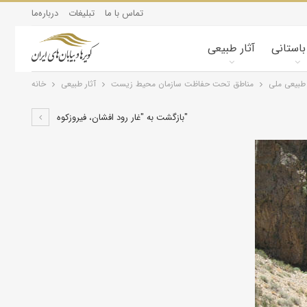
تماس با ما
تبلیغات
درباره‌ما
 باستانی
آثار طبیعی
 طبیعی ملی
مناطق تحت حفاظت سازمان محیط زیست
آثار طبیعی
خانه
بازگشت به "غار رود افشان، فیروزکوه"