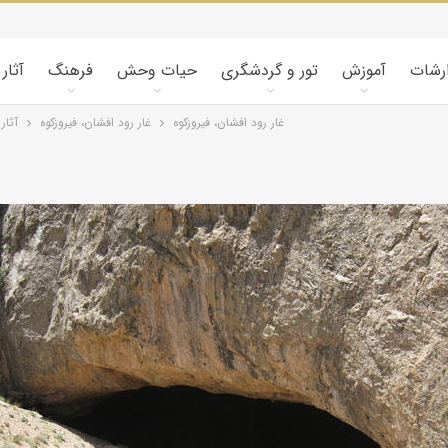
ارشات
آموزش
تور و گردشگری
حیات وحش
فرهنگ
آثار
غار رود افشان، فیروزکوه
غار رود افشان، فیروزکوه
آثار