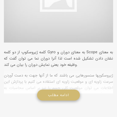
كلمه ژیروسكوپ از دو كلمه Gyro به معنای دوران و Scope به معنای
نشان دادن تشكیل شده است لذا آنرا دوران نما می توان گفت كه
وظیفه خود یعنی نمایش دوران را بیان می كند.
ژیروسكوپها سنسورهایی می باشند كه ما از آنها جهت به دست آوردن
سرعت زاویه ای و موقعیت زاویه ای استفاده می كنیم با پردازش این
اطلاعات می توان موقعیت كلی جسم را نیز بر اساس محاسبات به
دست آورد ژیروسكوپ عضو اصلی سیستمهای هدایت اینرسی می
ادامه مطلب
باشد. سیستم هدایت اینرسی كه در ناوبری اینرسی مورد استفاده قرار
می گیرند سیستمهایی هستند كه جهت مشخص كردن موقعیت یك
متحرك مانند وضعیت هوایی یا كشتی با استفاده از متغییر های