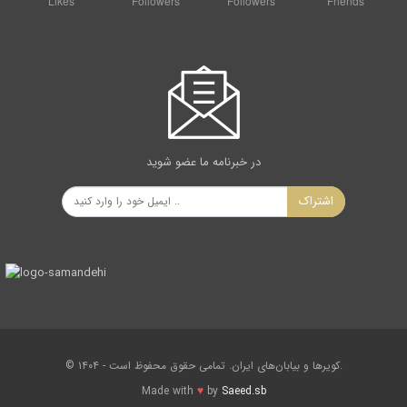
Likes
Followers
Followers
Friends
با انتخاب
مورد نظر در دسترس شماست. Interest
را انتخاب Make Waypoint نقطه مورد نظر Mark جهت نشان دار
كردن
باز می گردد. جهت اطلاعات بیشتر به Waypoint Properties
نمایید.پنجره
مراجعه نمایید. Editing Waypoint Properties
در خبرنامه ما عضو شوید
و عدم نمایش آن بر روی نقشه بر روی Point of Interest به منظور
بستن پنجره
اشتراک
كلیك نمایید. OK
Cancel و بازگشت پنجره قبلی بر روی Point of Interest به منظور
بستن پنجره
كلیك نمایید.
Finding Cities
نصب شده بر روی سیستم هستند base map شهر های بزرگ بخشی
از
To find a city:
© ۱۴۰۴ - کویرها و بیابان‌های ایران. تمامی حقوق محفوظ است.
كلیك نمایید. City كلیك نمایید و سپس بر روی برگه Find Places
Made with
♥
by
Saeed.sb