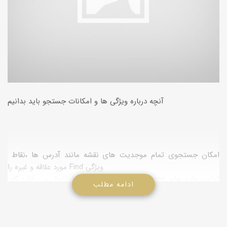
آنچه درباره ویژگی ها و امكانات جستجو باید بدانیم
امكان جستجوی تمام موجدیت های نقشه مانند آدرس ها ،نقاط
مورد علاقه و غیره را Find ویژگی
را شامل می باشد كه detailed map وbase map تمامی داده های
ادامه مطلب
Find می دهد.آیتم
آدرس ها،نقاط مورد علاقه ،ویژگی ها نقشه غیره جزء این مجموعه
است. .نوع جزئیات موجود در