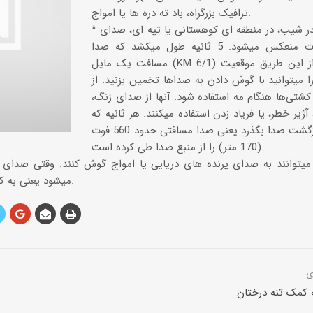
ترافیک بزرگراه، باد ته دره ها یا امواج.
* هنگام مه یا در شیب، در منطقه ای کوهستانی یا تپه ای، صدای
فریاد یا صوت منعکس میشود. 5 ثانیه طول میکشد که صدا
مسافت یک مایل (KM 6/1) را طی کند. از این طریق موقعیت
ا میتوانید با گوش دادن به صداها تخمین بزنید. از
شتی‌ها هنگام مه استفاده شود. آنها از صدای زنگ،
ژیر خطر، یا فریاد زدن استفاده میکنند. هر ثانیه که
از تولید تا بازگشت صدا بگذرد یعنی صدا مسافتی حدود 560 فوت
(170 متر) را از منبع صدا طی کرده است.
میشود یعنی به کناره ها یا خلیج نزدیک هستند.
 کمک تنه درختان