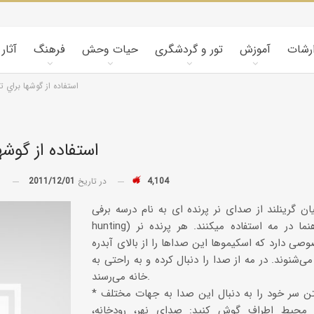
ارشات
آموزش
تور و گردشگری
حیات وحش
فرهنگ
آثار
استفاده از گوشها براي
استفاده از گوش
4,104
در تاریخ
2011/12/01
توسط
ان گرینلند از صدای نر پرنده ای به نام درسه برفی (snow-
hunting) به عنوان راهنما در مه استفاده میکنند. هر پرنده نر
ی دارد که اسکیموها این صداها را از بالای آبدره
ی‌شنوند. در مه از صدا را دنبال کرده و به راحتی به
خانه می‌رسند.
* هنگام راه رفتن سر خود را به دنبال این صدا به جهات مختلف
ه محیط اطراف گوش کنید: صدای نهر، رودخانه،