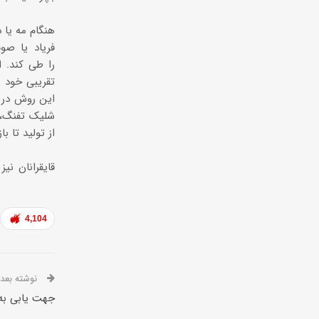
تقریبی خود ر
این روش در ک
شلیک تفنگ، آ
4,104
نوشته بعدی
جهت یابی به