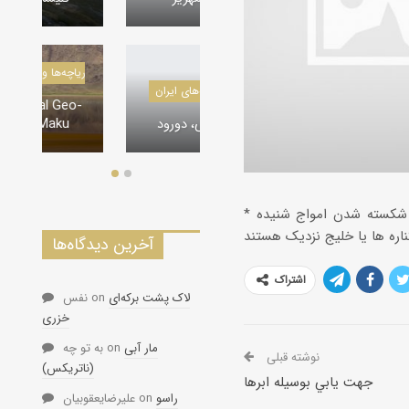
دريا
دره‌ها و تنگه‌های ایران
-
تنگه لی لی، دورود
* قایقرانان نیز میتوانند به صدای پرنده های دریایی یا امواج گوش کنند. وقتی صدای شکسته شدن امواج شنیده
آخرین دیدگاه‌ها
اشتراک
لاک پشت برکه‌ای
on
نفس
خزری
مار آبی
on
به تو چه
نوشته قبلی
(ناتریکس)
جهت يابي بوسیله ابرها
راسو
on
علیرضایعقوبیان