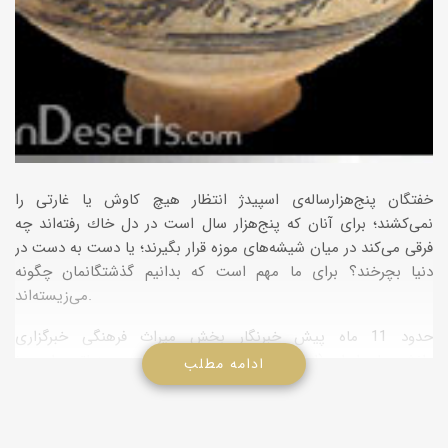
خفتگان پنج‌هزارساله‌ی اسپیدژ انتظار هیچ كاوش یا غارتی را
نمی‌كشند؛ برای آنان كه پنج‌هزار سال است در دل خاك رفته‌اند چه
فرقی می‌كند در میان شیشه‌های موزه قرار بگیرند؛ یا دست به دست در
دنیا بچرخند؟ برای ما مهم است كه بدانیم گذشتگانمان چگونه
می‌زیسته‌اند.
حدود 11 ماه پیش خبرنگار بخش میراث فرهنگی خبرگزاری
دانشجویان ایران (ایسنا) از غارت اشیای باستانی در منطقه‌ی اسپیدژ
ادامه مطلب
واقع در بخش بزمان ایرانشهر (سیستان و بلوچستان) خبر داد. غارتی
كه گویا از سال 1381 به طور جدی آغاز شده است. مشاهدات گروه
اعزامی ایسنا حاكی از آن بود كه برخلاف ادعای مسؤولان محلی، هیچ