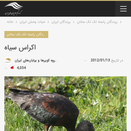
پرندگان راسته لک لک سانان
پرندگان ایران
حیات وحش ایران
خانه
پرندگان راسته لک لک سانان
اکراس سیاه
در تاریخ
2012/01/13
توسط
گروه کویرها و بیابان‌های ایران
4,034