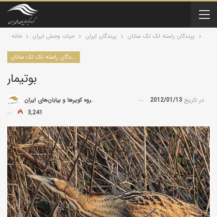
پرندگان راسته لک لک سانان
پرندگان ایران
حیات وحش ایران
خانه
پرندگان راسته لک لک سانان
بوتیمار
در تاریخ
2012/01/13
توسط
گروه کویرها و بیابان‌های ایران
3,241