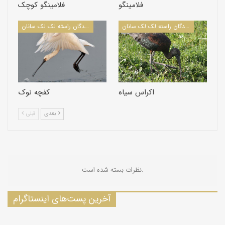
فلامینگو
فلامینگو کوچک
پرندگان راسته لک لک سانان
پرندگان راسته لک لک سانان
اکراس سیاه
کفچه نوک
بعدی
قبلی
نظرات بسته شده است.
آخرین پست‌های اینستاگرام