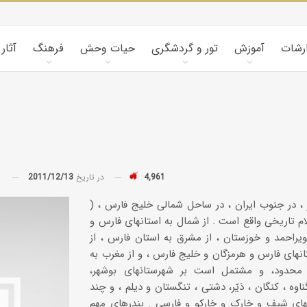
ارشات
آموزش
تور و گردشگری
حیات وحش
فرهنگ
آثار
4,961
در تاریخ
2011/12/13
توسط
) استان بوشهر ، در جنوب ایران ، در ساحل شمالی خلیج فارس ،
ام تاریخی واقع است . از شمال به استانهای فارس و
ویراحمد و خوزستان ، از مشرق به استان فارس ، از
نهای فارس و هرمزگان و خلیج فارس ، و از مغرب به
محدود، و مشتمل است بر شهرستانهای بوشهر،
وه ، کنگان ، دَیّر، دشتی ، تنگستان و دیلم ، و چند
مهای شیف و خارک و خارکو و فارسی . بندرهای مهم