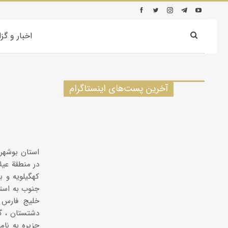
اخبار و گز
آخرین پست‌های اینستاگرام
در منطقة عیل
کهگیلویه و ب
جنوب به استا
خلیج فارس 
دشتستان ، گنا
جزیره به نا