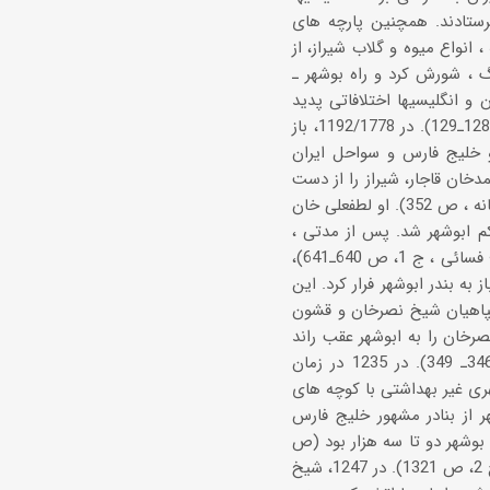
رستادند. همچنین پارچه های
 انواع میوه و گلاب شیراز، از
هنا، حاکم بندر ریگ ، شورش کرد و راه بوشهر ـ
 ص 71). ظاهراً در 1183/ 1769، بین کریم خان و انگلیسیها اختلافاتی پدید
آمد و کمپانی هندشرقی نمایندگی خود را از بوشهر به بصره منتقل کرد (امین ، ص 93، 128ـ129). در 1192/1778، باز
رقی دفتر اصلی خود را از بصره به بوشهر انتقال داد (رایت ، ص 10)، و خلیج فارس و سواحل ایران
 داخلی با آغامحمدخان قاجار، شیراز را از دست
داده به سوی ابوشهر عقب نشست . در آن زمان ، حاکم ابوشهر شیخ ناصرخان بود (گلستانه ، ص 352). او لطفعلی خان
م ابوشهر شد. پس از مدتی ،
لطفعلی خان برای جنگ با آغامحمدخان به شیراز بازگشت (شهاوری شیرازی ، ص 69ـ71؛ فسائی ، ج 1، ص 640ـ641)،
ز آنکه حاجی ابراهیم خان ، لطفعلی خان را به قلعة شیراز راه نداد، وی در 1206 باز به بندر ابوشهر فرار کرد. این
سپاهیان شیخ نصرخان و قشون
خان را به ابوشهر عقب راند
(شهاوری شیرازی ، ص 86ـ 88؛ فسائی ، ج 1، ص 646ـ649؛ نامی اصفهانی ، ص 346ـ 349). در 1235 در زمان
ت ، اما شهری غیر بهداشتی با کوچه های
124، به گفتة شیروانی ، بوشهر از بنادر مشهور خلیج فارس
وشهر دو تا سه هزار بود (ص
154). در 1246، خانهای دشتستان ، بندر بوشهر را غارت کردند (فسائی ، ج 1، ص 746، ج 2، ص 1321). در 1247، شیخ