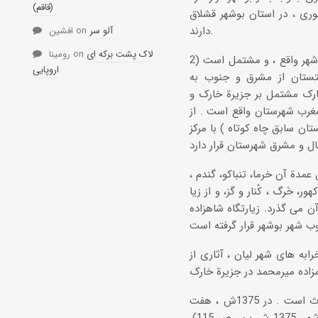
(قاقم)
 دره شوری ، در استان بوشهر قشلاق
دارند.
آلو سر
on
افشین
لاک پشت برکه ای
on
رومینا
2) شهرستان بوشهر (جمعیت طبق سرشماری 1375ش ، 914 ، 187تن )، در مغرب استان بوشهر واقع ، و مشتمل است
اروپایی
تستان از مشرق و جنوب به
رک مشتمل بر جزیرة خارک و
مغرب شهرستان واقع است . از
ان سابق چاه کوتاه ) با مرکز
مدة آن خرما، تنباکو، گندم ،
 خَرگ ، کُنار و گز، و از زیا
ن می گذرد. زیارتگاه شاهزاده
ابه های شهر لیان ، آثاری از
شهرستان بوشهر دارای تأسیسات نفتی است و نیروگاه هسته ای در آنجا در حال احداث است . در 1375ش ، هفت