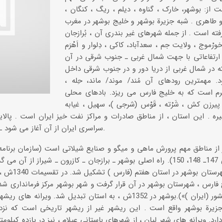
 از: بوشهر، خارک ، گناوه ، دیلم ، ریگ ، کنگان ،
ویه و طاهری . شبه جزیرة بوشهر و خلیج بوشهر در مغرب
رفته است . از جمله شهرهای غیر بندری آن ، بُرازجان
خورْموج ، ولایت جم ، سعدآباد، کاکی ، دِلوار و اَهْرَم
ارتفاعاتی با جهت شمال غربی ـ جنوب شرقی در آن
که در شمال غربی از دریا دور و در جنوب شرقی داخل
. مهمترین رودهای آن مُند/ موند/ ماند، حِله ،
هرم است که به خلیج فارس می ریزد. بادهای محلی
 پیرزن کش ، شَرْته ، قَوْس (شرجی )، سهیل ، غیابه
ره . این استان ، از مناطق صادرات و مراکز نفت خیز ایران است . پالایش
سراسری ایران از آن آغاز می شود ـ در حوالی شهر کنگان قرار دارد.
ش الف ، ص 147ـ 148، 150). راه اصلی بوشهر ـ برازجان ـ کازرون ـ شیراز 
1316ش ، شهرست
 فارس ، شهرستان بوشهر در آن قرار گرفت و شهر بوشهر مرکز فرمانداری شد 
«تقسیمات کشور (ایران )»).بوشهر در 1352ش ، به استان تبدیل شد. و
زیرة بوشهر واقع است . این ریشهر غیر از ریشهر تاریخی است که نزد
ارد. ویرانه های شهر لیان ، از شهرهای باستانی عیلام ، نیز در یازده کیلومت