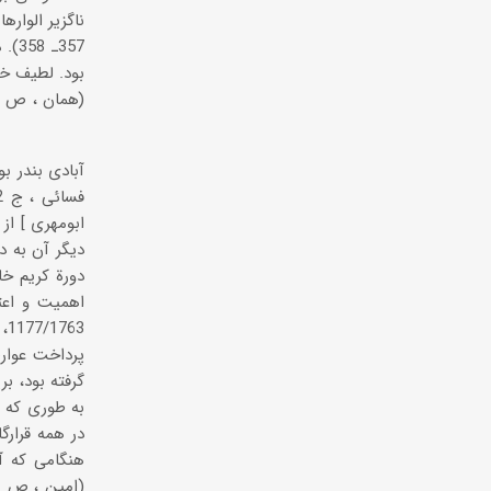
ناگزیر الوار
بود. لطیف خا
ابومهری ] از
دیگر آن به د
دورة کریم خا
اهمیت و اعتب
63
پرداخت عوارض
در همه قرارگ
هنگامی که آن