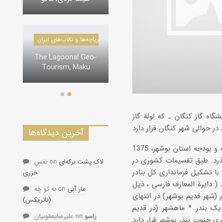
درياچه‌‌ها و تالاب‌های ایران
دره‌ها و تنگه‌های ایران
The Lagoonal Geo-
تنگه لی لی، دورود
Tourism, Maku
گاه گاز کنگان ـ که لولة گاز
آخرین دیدگاه‌ها
استان بوشهر از مناطق مهم پرورش ماهی و میگو و صنایع شیلاتی است (سازمان برنامه و بودجه استان بوشهر، 1375
از آن می گذرد. طبق تقسیمات کشوری در
لاک پشت برکه‌ای
on
نفس
ان بوشهر در استان هفتم (فارس ) تشکیل شد. در تقسیمات 1340ش ، با تشکیل فرمانداری کل بنادر
خزری
( دایرة المعارف فارسی ، ذیل
مار آبی
on
به تو چه
یرانه های ریشهر (شهر قدیم بوشهر) در انتهای
(ناتریکس)
یک بندر * ماهشهر (در قدیم
راسو
on
علیرضایعقوبیان
ری جنوب بندر بوشهر قرار دارد