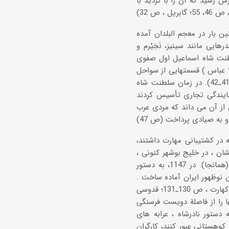
رس رسید که آن را با تردید با
ن بار در معجم البلدان آمده
یی مانند سینیز، نَجَیْرم و
ت (ج 1، ص 502ـ503). در 918/1512، در زمان سلطنت شاه اسماعیل اول صفوی
ندر * عباس ) قسمتهایی از سواحل
و جزایر خلیج فارس ، از جمله ریشهر و کنگون (کنگان )، را تصرف کردند (وادالا، ص 41ـ42). در زمان سلطنت شاه
 بوشهر نمایندگی تجاری تأسیس کردند
ا در زمان نادرشاه (1148ـ1160) یا اندکی پیش از آن می داند که مردی عرب
ه در کشتیبانی مهارت داشتند،
ان ، در خلیج بوشهر کنونی ،
برای جهازات (کشتیها) مکانی مناسب یافتند که در آن منطقه نظیر آن وجود نداشت (همانجا). در 1147، به دستور
ن نوظهور ایران آماده ساخت .
وی پس از تعمیر یکی از قلعه های نزدیک بندر، نام بوشهر را به بندر نادریه تبدیل کرد (لاکهارت ، ص 130ـ131؛ قدوسی
ها را از فاصلة دویست فرسنگی
ای مازندران تأمین و به بندر بوشهر حمل کردند (فلاندن ، ص 367). به دستور نادرشاه ، عرابه های
وهستانی عبور کنند، کارگران