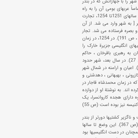
 در بندر بوشهر شورش کرد، شهر را با جهازاتش که در بندر
اً عربهای بومی آن را به راه
انداخته بودند، به شکست انجامید (رضاقلی هدایت ، ج 10، ص 33ـ34، 42ـ44). میان سالهای 1251تا 1254، تجارت
 [ به شهر وارد می شد. از آن
مشهر) و بصره فرستاده می شد. تجار
بندرعباس ، که از خریداران بزرگ برده بودند، یک چهارم برده ها را می خریدند (عیسوی ، ص 191). در 1254، در زمان
ل آن کشتیهای انگلیسی جزیرة خارک را
ر شدند. اهالی دشتستان به رهبری باقرخان ، حاکم
تنگستان ، قیام کردند و قشون انگلیس را از بندر بوشهر بیرون راندند (خورموجی ، ص 27). در سال بعد، شهر حدود
زار خانوار داشت و یک سوم شهر ویران شده بود ( دو سفرنامه از جنوب ایران ، ص 71). اعیان و ارامنه در شمال شهر
ازرونی ، بهبهانی ، دهدشتی و
هشتصد خانوار بود (همان ، ص 72ـ 73). کازرونی ، که در زمان محمدشاه قاجار در
ه اند. به نوشتة او از دوازده
 دارای هجده کاروانسرا، یک
مناسبی نداشت و ناگزیر کشتیها دورتر از بندر
در دوردست لنگر می انداختند و سرنشینان آنها با بَلَمهای کوچک به ساحل می آمدند (ص 367). این وضع تا سالها
 در دورة محمدشاه همچنان در دست انگلیسیها بود