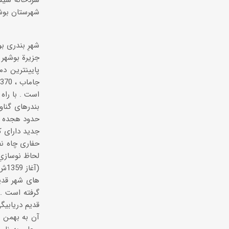
است . با راه 
بندرهای گناو
حدود هجده کی
جدید دارای ک
حفاری چاه نف
لحاظ نوسازیِ
های شهر قدیم
گرفته است . 
قدیم دریابیگ