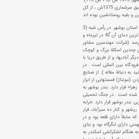
سردخانة شیلات به ظرفیت 500 ، 7 تُن داشته است (سازمان برنامه و بودجه استان بوشهر، 1375 ش ب ، ص 115).
شهرستان بوشهر پس از تشکیل استان بوشهر تابع آن شد. مرکز آن بندر بوشهر است . طبق سرشماری 1375ش ، از کل
3) شهرِ بندری بوشهر (جمعیت طبق سرشماری 1375ش ، 641 ، 143 تن )، مرکز شهرستان و استان بوشهر. در رأس شبه
جزیرة بوشهر در ساحل شرقی خلیج فارس ، در ارتفاع نُه متری از سطح دریا قرار دارد. بالاترین دمای آن ْ42 در تیرماه و
دود ْ7 در بهمن ماه است . رطوبت نسبی سالانه به 65% می رسد (شرکت مهندسین مشاور
اشناسی کشور، ص 100). بندر بوشهر دارای چندین اسکلة بزرگ و کوچک
یگر آبادیها، و از طریق دریا با
فرودگاه بین المللی است . در
ه دنبالة مقاله ). از صنایع
(مونتاژ) قسمتهایی از ابزار
ا» قرار دارد. بندر بوشهر به
یل شده است . در جنگ تحمیلی
د. جزیرة خارک در 55 کیلومتری شمال غربی بندر بوشهر قرار دارد. خرابه
هر و کنار ده سبزآباد، قرار
سابقاً دارای قلعه بود و در
نی دارای لنگرگاه بود و بنای
ه می شد (کازرونی ، ص 48). در 315 ق م ، نئارخ به هنگام لشکرکشی اسکندر به