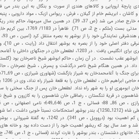
دی پارچة اروپایی و کالاهای هندی از سورت و بنگال به این بندر می ف
 کاشان ، ابریشم خام از گیلان ، فرش ، ریواس ازبک ، مواد دارویی ، پنبه ،
بندر بوشهر به خارج صادر می شد (ص 37، 39). در همین سال میرم
شیراز را برای مدتی بست (ملکم ، ج 2،
کمپانی هندش
اهمیت بیشتری برای انگلیس یافت . در 1203، لطفعلی خان در جنگهای
اه داد. در همین هنگام شیخ ناصر درگذشت و پسرش ، شیخ نصرخان ، حاک
و پس ا
خان ابومهری او را به شهر راه نداد. لطفعلی خان پس از جنگ سختی با 
اهسون در قریة تنگستان ، رضاقلی خان شاهسون را به کازرون و شیخ نصر
سلطنت فتحعلی شاه (1212ـ1250)، بندر بوشهر استحکامات نسبتاً خوبی داش
تنگ و بندری کم اهمیت بود (دروویل ، ص 341). در 2
 و صد سال بود که ریشهر اهمیت خود را از دست داده بود و خانه های ب