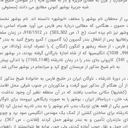
مزامباریا ( مِزن به معنای جزیره و بار به معنای قاره ) در سواحل خلیج فا
شبه جزیرة بوشهر کنونی مطابق می دانند (مستوفی ، ص 46، 55؛ گابریل ، ص 32).
ی از محققان نام بوشهر را مخفف «ابوشهر» دانسته اند. نام بوشهر نخستی
حموی ، هنگامی که مطالبی دربارة بحر فارس می آورد همراه اسامی بندرها
سیراف ، از بوشهر نیز نام برده اس
9ـ950) پرتغالیها پس از اشغال بندر گَمبرون (یا گامبرون / گمرو رجوع کنید به ب
عباس اول (996ـ 1038)، انگلیسیها که از شاه اجازة بازرگانی گرفته بودند، در
(دروویل ، ص 341). کازرونی بنای بندر ر
به نام شیخ مذکور از عربستان کوچ کرد و سرانجام در بوشهر ساکن شد و به صیادی پرداخت (ص 47).
 در دورة نادرشاه ، ناوگان ایران در خلیج فارس به خانوادة شیخ مذکور ک
ز آن هنگام آل مذکور نیرو گرفت و مذکوریان در جنوب شرقی محل اقامتش
یف خان ، دریاسالار ایران ، بوشهر را به صورت پایگاهی نیرومند برای ناوگا
 352). نادرشاه برای ساختن کشتی از کمک یک مهندس انگلیسی سود برد و چوب
(؟) از جنگله
حمل و نقل چوب آماده کردند، ولی چون عرابه ها نتوانستند از راههای ک