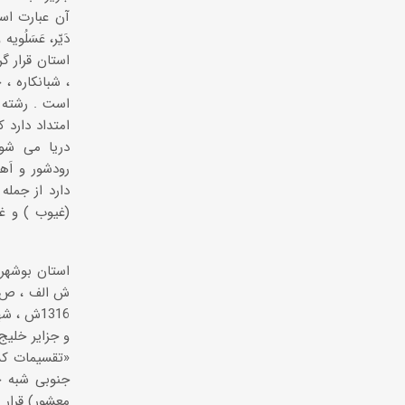
آن عبارت است
دَیّر، عَسَلُ
استان قرار گ
، شبانکاره ، 
است . رشته 
امتداد دارد 
دریا می شود
رودشور و اَ
دارد از جمله
(غیوب ) و غی
و جزایر خلیج
جنوبی شبه ج
معشور) قرار د