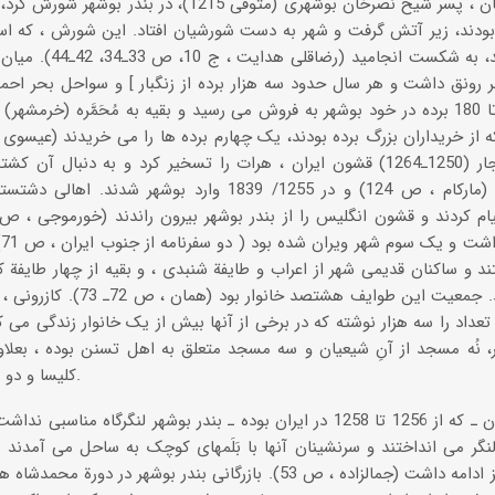
عبدالرسول خان ، پسر شیخ نصرخان بوشهری (متوفی 1215)،
 بودند، زیر آتش گرفت و شهر به دست شورشیان افتاد. این شورش ، که اساس
ر رونق داشت و هر سال حدود سه هزار برده از زنگبار ] و سواحل بحر احمر
میان ، 170 تا 180 برده در خود بوشهر به فروش می رسید و بقیه به مُحَمَّره (خر
محمدشاه قاجار (1250ـ1264) قشون ایران ، هرات را تسخیر کرد و به دنبا
تصرف کردند (مارکام ، ص 124) و در 1255/ 1839 وارد بوشه
ه
 و ساکنان قدیمی شهر از اعراب و طایفة شنبدی ، و بقیه از چهار طایفة ک
دریسی بودند. جمعیت این طوایف 
تعداد را سه هزار نوشته که در برخی از آنها بیش از یک خانوار زندگی می کرد
نُه مسجد از آنِ شیعیان و سه مسجد متعلق به اهل تسنن بوده ، بعلاوه
کلیسا و دو کنیسه نیز بوده است (ص 55).
به گفتة فلاندن ـ که از 1256 تا 1258 در ایران بوده ـ بندر بوشهر لنگرگاه 
پس از آن نیز ادامه داشت (جمالزاده ، ص 53). بازرگانی بندر بوشهر