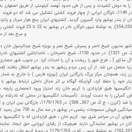
ها را به دوش کشیدند و پس از طی حدود نُهصد کیلومتر، از طریق اصفهان ب
357ـ 358). در 1149، ناوگان ایرانی از چهار فروند کشتی تشکیل می شد که دو ف
ن از بندر بوشهر وارد گمبرون گردید. کشتیهای ایران پنج هزار سرباز و پانز
(همان ، ص 353ـ354). به نوشتة نیبور ن
و مرج بعد از مرگ نادر از میان رفت (ص 36).
فسائی ، ج 2، ص 1321). در حدود 1150، شیخ ناصرخان ، ناخداباشی 
 آل مذکور [ ، طرح شهر را ریخت و آن را احداث کرد. در جنوب شهر حصا
ریا متصل می شد. از آن پس مردم ریشهر به بندر بوشهر انتقال یافتند (فسا
ن زند، همچنان مرکز بزرگ بازرگانی ایران (بویژه فارس ) با خارج به شمار 
ار خود را حفظ کرد، گواینکه گهگاه بر اثر جدال داخلی ارتباط بوشهر ب
1177/17، انگلیسیها طبق قراردادی با کریم خان زند امتیاز ورود انحصاری پ
 گمرکی را به دست آوردند. تأسیسات انگلیسیها در محلی که نادرشاه بر
گرفته بود، برپا شد (کرزن ، ج 2، ص 507ـ 508). در
به طوری که میانگین فروش منسوج
اههای آن در سراسر شرق بود. کریم خان ، طبق قراردادی که با انگلیسیها منع
ان در بوشهر نمایندگی دارند هیچیک از رقبای اروپایی حق ایجاد نماین
(امین ، ص 101ـ102). به نوشتة نیبور ـ که در 1179/1765