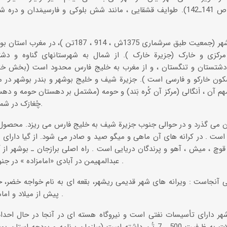
(مصطفوی ، ص 141ـ142). طوایف قشقایی ، مانند شش بلوکی و فارسیمَدان و
رکزی و خارک (جزیرة خارک ). از شمال به شهرستانهای گناوه و دش
دشتستان و تنگستان ، و از مغرب به خلیج فارس محدود است (بخش خا
کون خارکو و فارسی است ). جزیرة شیف و خلیج بوشهر و بندر بوشهر در 
م آن ، اَنگالی (مرکز آن کُره بَند) و حومه (مشتمل بر دهستان حومه و دهست
چُغارَک در شمال و مشرق شهرستان قرار دارد.
ز آن می گذرد و در حوالی جنوب جزیرة شیف به خلیج فارس می ریزد. محصول ع
ست . در کرانه های آن ماهی و میگو صید و صادر می شود. از گیا دارای کهور،
، قوچ ، میش ، آهو و پرندگان دریایی است . راه اصلی برازجان ـ بوشهر از آ
عبدالمهیمن در آبادی «امامزاده » در جنوب شهر بوشهر قرار گرفته است .
انی آنجاست : ویرانه های شهر قدیمی ریشهر، بقعه ای به نام خواجه خضر، خر
پیش از میلاد و امامزاده میرمحمد در جزیرة خارک .