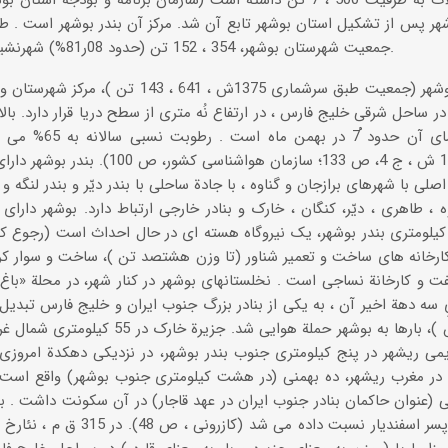
جمعیت شهرستان بوشهر، 354 ، 152 تن (حدود 08ر81%) شهرنشین و بقیه روستانشین بوده اند.
پایینترین دمای آن ح
جاماب ، 1370 ش ، ج 4، ص 133؛ سازمان هو
اصلی با شهرهای برازجان و گناوه ، با جادة ساحلی با بندر دیّر و بندر لنگه و د
ه ، طاهری ، دیّر، کنگان ، خارک و بنادر خارجی ارتباط دارد. بوشهر دارای 
لومتری بندر بوشهر، یک نیروگاه هسته ای در حال احداث است (رجوع کنید ب
ارخانه های ساخت و تعمیر شناور (تا وزن هشتصد تن )، ساخت و سوار کردن 
ت و کارخانة نساجی است . نخلستانهای بوشهر در کنار شهر، در محلة «باغ زهر
 سه دهة اخیر آن ، به یکی از بنادر بزرگ جنوب ایران و خلیج فارس تبد
(آغاز 1359ش )، بارها به بوشهر حملة هوایی ش
ی ریشهر در پنج کیلومتری جنوب بندر بوشهر، در نزدیکی دهکدة امروزی ریش
در مغرب ریشهر، ده بهمنی (در هشت کیلومتری جنوب بوشهر) واقع است که 
ی (عنوان حاکمان بنادر جنوب ایران در عهد قاجار) در آن سکونت داشت . بهم
آن به بهمن پسر اسفندیار نسبت داد