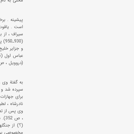
محلی به نام 
پیشینه . برخ
است . یاقوت 
(30
به گفتة وی ،
سپرده شد و ا
نادرشاه ، لط
، ص
مخصوصی برای 