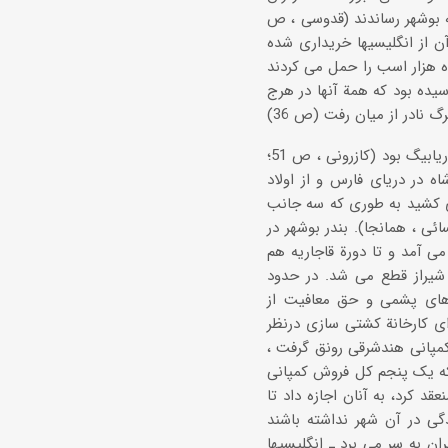
ه بوشهر رساندند (قدوسی ، ص
روند آن از انگلیسیها خریداری شده
ده هزار اسب را حمل می کردند
اوگان نادر در بوشهر به 22 تا 25 فروند کشتی رسیده بود که همة آنها در هرج
آبادی بندر بوشهر مدیون شیخ ناصر و پسرش شیخ نصر و بویژه شیخ عبدالرسول خان دریابیگ بود (کازرونی ، ص 51؛
کشتیهای نادرشاه در دریای فارس و از اولاد
ری کشید به طوری که سه جانب
ئی ، همانجا). بندر بوشهر در
می آمد و تا دورة قاجاریه هم
ا شیراز قطع می شد. در حدود
ارچه های پشمی و حق معافیت از
ای کارخانة کشتی سازی درنظر
 1179/1765، بازرگانی بین ایران و کمپانی هندشرقی رونق گرفت ،
ات پشمی در بوشهر در سه سال به 750 عدل رسید که یک پنجم کل فروش کمپانی
قد کرد، به آنان اجازه داد تا
دگی در آن شهر نداشته باشند
 در دورة کریم خان زند در ایران به سر می برد ـ انگلیسیها