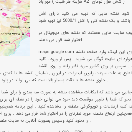
مهرآباد ( هزینه هر شیت A2 شش هزار تومان )
 شود نقشه هایی که تهیه می کنید دارای اشل
 وب سایت هایی هستند که نقشه های دیجیتال در
اختیار شما قرار می دهند
maps.google.com با کلیک بر روی این لینک وارد صفحه نقشه
واره ای سایت گوگل می شوید . پس از ورود , کلید sattelite
د . سپس بر روی کشور مورد نظر رفته و روی نقشه
الطبع به علت سرعت پایین اینترنت در ایران , نمایش نقشه ها با کندی 
حاوی نقشه ها با دقت بسیار بالا است که می تواند در پاره ای از موارد بسیار کار ساز باشد .
 نحو که شما با تغییر موقعیت دید خود می توانی خود را در نقطه ای بر ر
 کلیه ارتفاعات و توپوگرافی منطقه را مشاهده کنید . این برنامه همچ
همچنین ارتفاع منطقه مورد نظرتان را در اختیار شما قرار می دهد . برای اج
فایل به حجم 11 mb را دنلود کنید وسپس بصورت آنلاین به سایت منصل شوید .