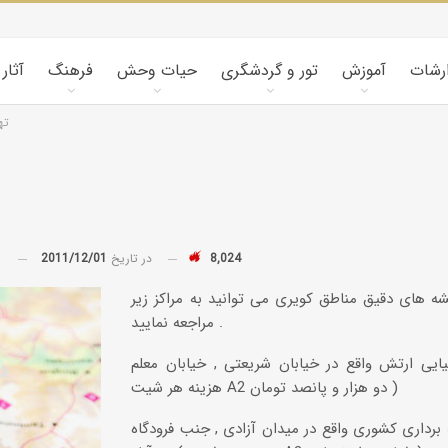
ارشات
آموزش
تور و گردشگری
حیات وحش
فرهنگ
آثار
ته
8,024
در تاریخ
2011/12/01
توسط
شه های دقیق مناطق کویری می توانید به مراکز زیر
مراجعه نمایید .
یایی ارتش واقع در خیابان شریعتی , خیابان معلم (
هزینه هر شیت A2 دو هزار و پانصد تومان )
برداری کشوری واقع در میدان آزادی , جنب فرودگاه