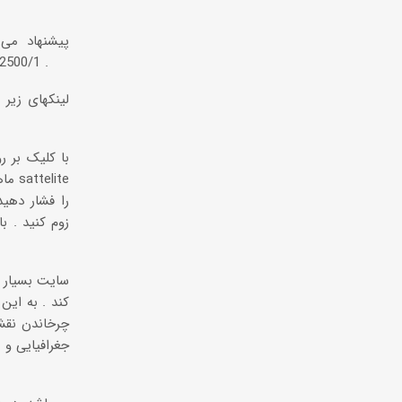
پیشنهاد می
2500/1 باشند و یک نقشه کلی با اشل 5000/1 نیز تهیه شود .
لینکهای زیر
ماه
را فشار دهی
زوم کنید . ب
کند . به این
چرخاندن نقشه
جغرافیایی و 