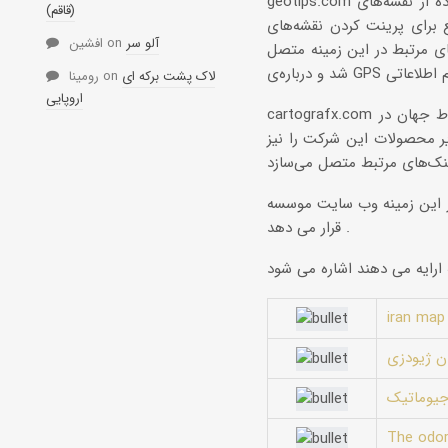
geotips.com این سایت راهنمای شما در استفاده از نقشه‌های GIS و GPS می‌باشد. در این سایت می‌توانید راهی
(قاقم)
ه‌های GIS پیدا کنید و تصاویر Orthophoto را رایگان دریافت نمایید ، سایت
آلو سر
on
افشین
ی مرتبط در این زمینه‌ متصل
لاک پشت برکه ای
on
رومینا
اروپایی
cartografx.com این سایت طوری طراحی شده است که می‌تواند نقشه‌های سه بعدی را از سرتاسر نقاط جهان در
یر محصولات این شرکت را نیز
 National Geography است که امکانات مختلفی در اختیار کاربر
قرار می دهد .
iran map
ان ژیودزی
جیوماتیک
The odo