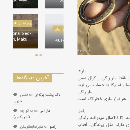
درياچه‌‌ها و تالاب‌های ایران
در
دره‌ها و تنگه‌های ایران
The Lagoonal Geo-
Tourism, Maku
تنگه لی لی، دورود
مارها
آخرین دیدگاه‌ها
. فقط مار زنگی و کرال سمی
مار زنگی
لاک پشت برکه‌ای
on
نفس
خزری
رتیل
مار آبی
on
به تو چه
(ناتریکس)
اکثر آنها بدون خطر هستند و سم ضعیفی را وارد بدن میکنند. بسیار آرام حرکت میکنند. تا 10سال میتوانند زندگی
 دارند مثل پرندگان، آفتاب
راسو
on
علیرضایعقوبیان