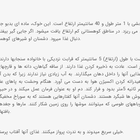
یک خوک وحشی با 1 متر طول و 40 سانتیمتر ارتفاع است. این خوک، م
 می ریزد. در مناطق کوهستانی کم ارتفاع یافت میشود. اگر جایی گیر بیفت
دنبال غذا میرود. دشمنان او شیرهای کوهستان، یوزپلنگ و انسان هستند.
جونده ای است با طول (ارتفاع) 5 سانتیمتر که قرابت نزدیکی با خانواده س
ر است. عادت به ذخیره کردن غذا دارند. از ساقه گیاهان، دانه ها و قارچه
ذایی آنها را داخل دهان میگذارند. به آب زیادی نیاز ندارند زیرا که بدن آ
یدراته کردن اکسیژن هوا به دست می آورد. هنگام وحشت به پاهای عقب
ش ها شبگرد هستند. دشمنان آنها کفتارهایی هستند که به سوراخ مخفیگاه 
اههای طوسی که میتوانند موشها را روی زمین شکار کنند. مارها و جغدها نی
بافتهای بدن آنها آب به دست آورند.
خیلی سریع میدوند و به ندرت پرواز میکنند. غذای آنها آفتاب پرستها، ملخها، موشها و هزارپاست.