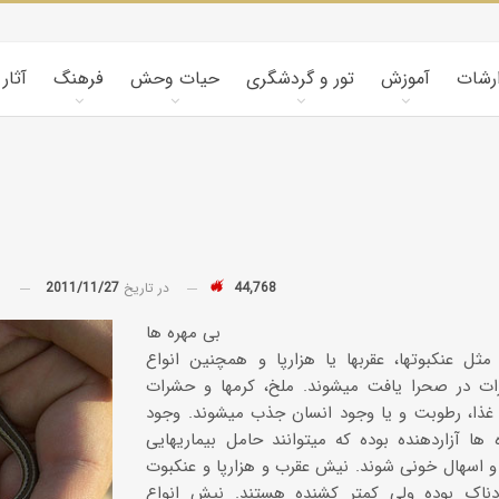
ارشات
آموزش
تور و گردشگری
حیات وحش
فرهنگ
آثار
44,768
در تاریخ
2011/11/27
توسط
کویرشناسی
بی مهره ها
طوفان شن و راهکارها
مثل عنکبوتها، عقربها یا هزارپا و همچنین انواع
ت در صحرا یافت میشوند. ملخ، کرمها و حشرات
ی غذا، رطوبت و یا وجود انسان جذب میشوند. وجود
کاروانسراها و قلعه‌های استان یزد
ها آزاردهنده بوده که میتوانند حامل بیماریهایی
 اسهال خونی شوند. نیش عقرب و هزارپا و عنکبوت
کاروانسرای رباط زین
دناک بوده ولی کمتر کشنده هستند. نیش انواع
الدین، مهریز