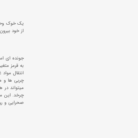
از خود بیرون
به قرمز متغی
انتقال مواد غ
چربی ها و ه
چرخد. این مو
صحرایی و روب