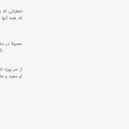
خطراتی که یک
113 تا 136 کیلوگرم است. غذای آنها بوته های خاردار، چمن، گلهای فصلی و بوته های پر شاخ و برگ است.
او سفید و خا