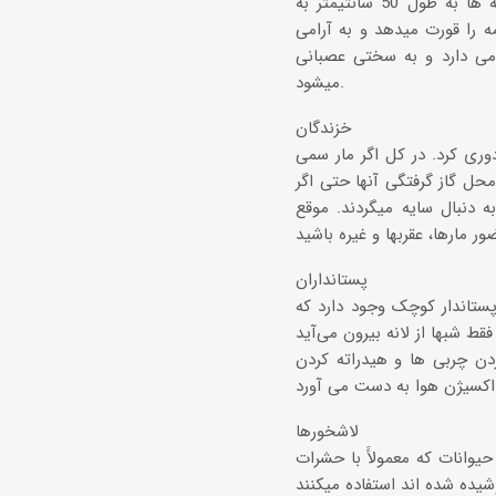
این مارمولک تنها مارمولک سمی در آمریکای شمالی است که یکی از بزرگترین تمونه ها به طول 50 سانتیمتر به
 را قورت میدهد و به آرامی
امی دارد و به سختی عصبانی
میشود.
خزندگان
دوری کرد. در کل اگر مار سمی
ک است. محل گاز گرفتگی آنها حتی اگر
 دنبال سایه میگردند. موقع
پستانداران
ستاندار کوچک وجود دارد که
ردن چربی ها و هیدراته کردن
 آورد.
لاشخورها
حیوانات که معمولاًَ با حشرات