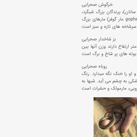
خرگوش صحرایی
انان)، پرندگان بزرگ شبگرد،
مارهای بزرگ (مار گوفر gopher یا مار نیلی، گاو مار bull snake و مار زنگی)، که همه آنها شبگردند، و البته تصادف با
بز شاخدار صحرایی
ولاً در مناطق صخره ای پر ارتفاع یافت میشوند. بز ماده: 5/1متر از پوزه تا دم و 1 متر ارتفاع دارند وزن آنها بین
روباه صحرایی
کرده و او را خنک نگه میدارد. رنگ
شکی به چشم می آید. شبها به