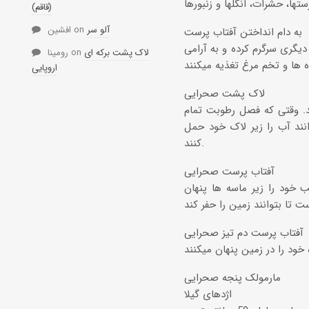
(قاقم)
آلو سر
on
افشین
به دام انداختن آفتاب پرست
یگری سرگرم کرده و به آرامی
لاک پشت برکه ای
on
رومینا
اروپایی
لاک پشت صحرایی
رند. وقتی که فصل رطوبت تمام
انند آب را زیر لاک خود حمل
کنند.
آفتاب پرست صحرایی
 خود را زیر ماسه ها پنهان
آفتاب پرست دم تیز صحرایی
مارمولک پنجه صحرایی
اژدهای گیلا