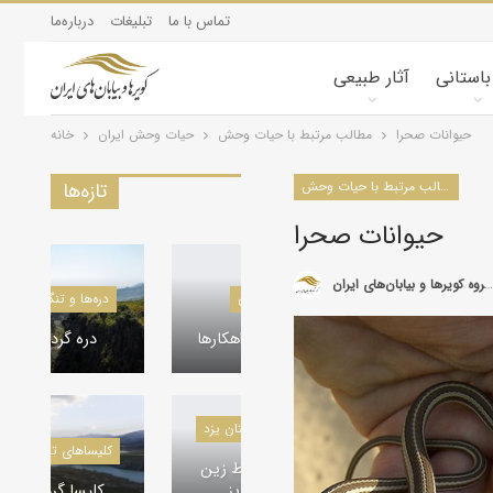
تماس با ما
تبلیغات
درباره‌ما
 باستانی
آثار طبیعی
حيوانات صحرا
مطالب مرتبط با حیات وحش
حیات وحش ایران
خانه
مطالب مرتبط با حیات وحش
تازه‌ها
حيوانات صحرا
گروه کویرها و بیابان‌های ایران
دره‌ها و تنگه‌های ایران
کویرشناسی
دره گردی، ماکو
طوفان شن و راهکارها
کاروانسراها و قلعه‌های استان یزد
کلیسا‌های تاریخی ایران
کاروانسرای رباط زین
کلیسا گردی، ماکو
الدین، مهریز