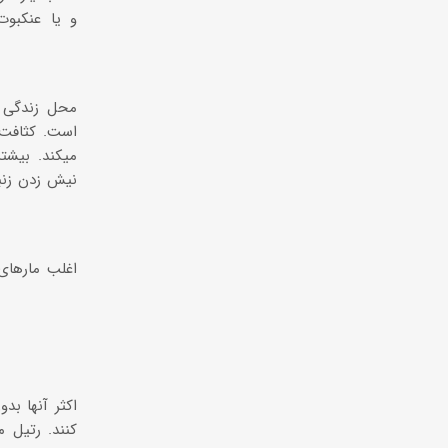
محل زندگی 
است. کثافت 
میکند. بیشت
نیش زدن زنب
اغلب مارهای 
کنند. رتیل 