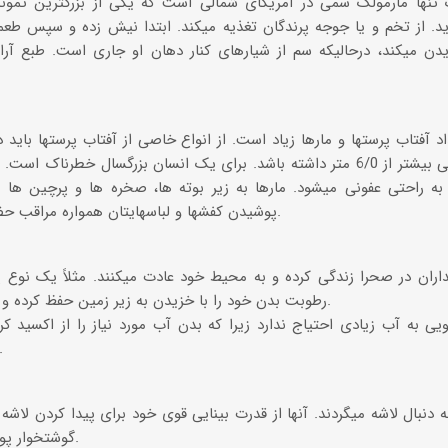
. از تخم و یا جوجه پرندگان تغذیه میکند. ابتدا نیش زده و سپس طعمه
دن میکند، درحالیکه سم از شیارهای کنار دهان او جاری است. طبع آر
د آفتاب پرستها و مارها زیاد است. از انواع خاصی از آفتاب پرستها باید 
صحرایی طولی بیشتر از 6/0 متر داشته باشد. برای یک انسان بزرگسال خطرنا
ه راحتی عفونی میشود. مارها به زیر بوته ها، صخره ها و پرچین ها به
پوشیدن کفشها و لباسهایتان همواره مراقب حضور مارها، عقربها و غیره باشید.
ران در صحرا زندگی کرده و به محیط خود عادت میکنند. مثلاً یک نوع پ
رطوبت بدن خود را با خزیدن به زیر زمین حفظ کرده و فقط شبها از لانه بیرون می‌آید.
ی به آب زیادی احتیاج ندارد زیرا که بدن آب مورد نیاز را از اکسید ک
اکسیژن هوا به دست می
ه دنبال لاشه میگردند. آنها از قدرت بینایی قوی خود برای پیدا کردن لاشه 
گوشتخوار پوشیده شده اند استفاده میکنند.