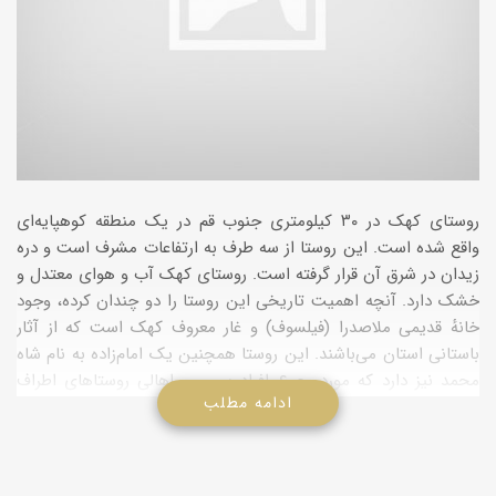
روستاى کهک در ۳۰ کیلومترى جنوب قم در یک منطقه کوهپایه‌اى
واقع شده است. این روستا از سه طرف به ارتفاعات مشرف است و دره
زیدان در شرق آن قرار گرفته است. روستاى کهک آب و هواى معتدل و
خشک دارد. آنچه اهمیت تاریخى این روستا را دو چندان کرده، وجود
خانهٔ قدیمى ملاصدرا (فیلسوف) و غار معروف کهک است که از آثار
باستانى استان مى‌باشند. این روستا همچنین یک امام‌زاده به نام شاه
محمد نیز دارد که مورد رجوع افراد بومى و اهالى روستاهاى اطراف
ادامه مطلب
مى‌باشد. اخیراً این روستا به شهر مبدل شده است.