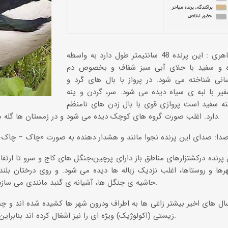
مشخصات ظاهری : این پرنده 48 سانتیمتر طول دارد به واسطه
 و سفید با جلای آبی سبز شفاف و بخصوص دم
انی شناخته می شود. در پرواز با بال های گرد و
یر با لبه ی سیاه دیده می شود. سر، گردن و ینه
تنه سفید است پروازی قوی با بال زدن های نامنظم
دارد. اغلب صورت گروه های کوچک دیده می شود و در زمستان ها گله های بزرگی را تشکیل می دهند.
ا و روستاها، اغلب نزدیک زباله ها دیده می شود. و روی درختان بلند،
حاشیه ی جنگل ها، آشیانه ی گنبد مانندی می سازد. درایران بومی و فراوان است.
ل های اخیر بیشتر زاغی ها به اطراف ودرون شهر ها کشیده شده اند و چن
زیستی (اکولوژیک) ویژه ای را نیز اشغال کرده اند بنابراین، نیازی به حفاظت ویژه ندارند.