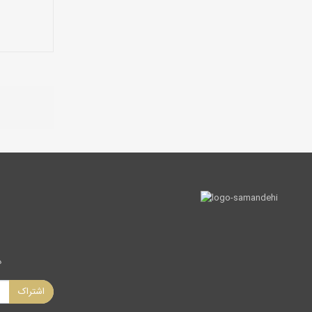
د
اشتراک