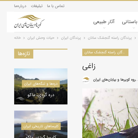
تماس با ما
تبلیغات
درباره‌ما
 باستانی
آثار طبیعی
پرندگان راسته گنجشک سانان
پرندگان ایران
حیات وحش ایران
خانه
پرندگان راسته گنجشک سانان
تازه‌ها
زاغی
گروه کویرها و بیابان‌های ایران
کویرشناسی
دره‌ها و تنگه‌های ایران
طوفان شن و راهکارها
دره گردی، ماکو
کاروانسراها و قلعه‌های استان یزد
کاروانسراها و قلعه‌های استان یزد
کلیسا‌های تاریخی ایران
کاروانسرای رباط زین
الدین، مهریز
کلیسا گردی، ماکو