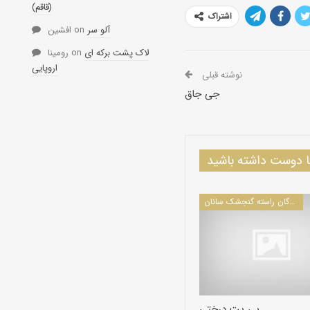
(قاقم)
اشتراک
آلو سر
on
افشین
لاک پشت برکه ای
on
رومینا
اروپایی
نوشته قبلی
جی جاق
دوست داشته باشید
پرندگان راسته گنجشک سانان
پی پت درختی