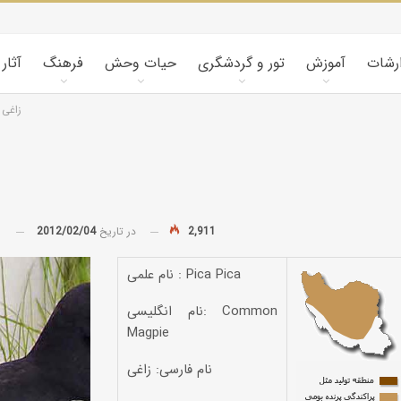
ارشات
آموزش
تور و گردشگری
حیات وحش
فرهنگ
آثار
زاغی
2,911
در تاریخ
2012/02/04
توسط
نام علمی : Pica Pica
نام انگلیسی: Common
Magpie
نام فارسی: زاغی