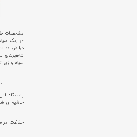
ی رنگ سیاه
درازش به آس
شاهپرهای سف
سیاه و زیر 
صدا: صدای این پرنده نجوا مانند و هشدار دهنده به صورت «چاک – چاک- چاک- چاک» شنیده می شود.
حاشیه ی شهره
حفاظت: در سا