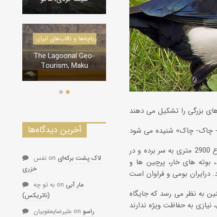
درياچه‌‌ها و تالاب‌های ایران
دره‌ها و تنگه‌های ایران
The Lagoonal Geo-
تنگه لی لی، دورود
Tourism, Maku
آخرین دیدگاه‌ها
زیستگاه: این پرنده درکشتزارهای مناطق باز دارای پرچین،جنگل های کاج و سرو تا ارتفاع 2900 متری به سر برده و در
لاک پشت برکه‌ای
on
نفس
 بوته های خار، پرچین ها و
خزری
مار آبی
on
به تو چه
ین به نظر می رسد که جایگاه
(ناتریکس)
راسو
on
علیرضایعقوبیان